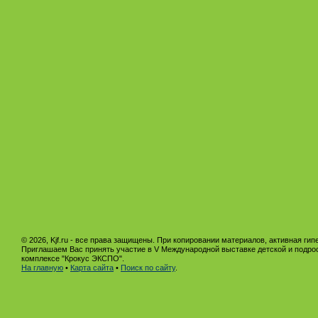
© 2026, Kjf.ru - все права защищены. При копировании материалов, активная гип
Приглашаем Вас принять участие в V Международной выставке детской и подро
комплексе "Крокус ЭКСПО".
На главную
•
Карта сайта
•
Поиск по сайту
.