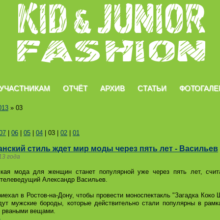
УЧАСТНИКАМ
ОТЧЁТ
АРХИВ
СТАТЬИ
ФОТОГАЛЕ
013
»
03
07
|
06
|
05
|
04
|
03
|
02
|
01
нский стиль ждет мир моды через пять лет - Васильев
13 года
кая мода для женщин станет популярной уже через пять лет, счит
 телеведущий Александр Васильев.
иехал в Ростов-на-Дону, чтобы провести моноспектакль "Загадка Коко 
дут мужские бороды, которые действительно стали популярны в рамк
и рваными вещами.
»