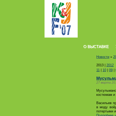
О ВЫСТАВКЕ
Новости
»
2
2013
|
2012
11
|
10
|
09
|
Мусульма
27 марта 20
Мусульманс
костюмам и
Васильев пр
в моду вой
потертыми 
Подробнее 