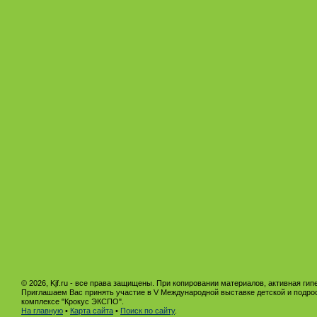
© 2026, Kjf.ru - все права защищены. При копировании материалов, активная гип
Приглашаем Вас принять участие в V Международной выставке детской и подро
комплексе "Крокус ЭКСПО".
На главную
•
Карта сайта
•
Поиск по сайту
.